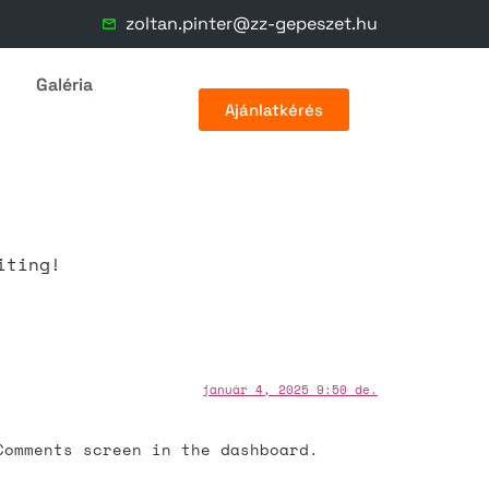
zoltan.pinter@zz-gepeszet.hu
Galéria
Ajánlatkérés
iting!
január 4, 2025 9:50 de.
Comments screen in the dashboard.