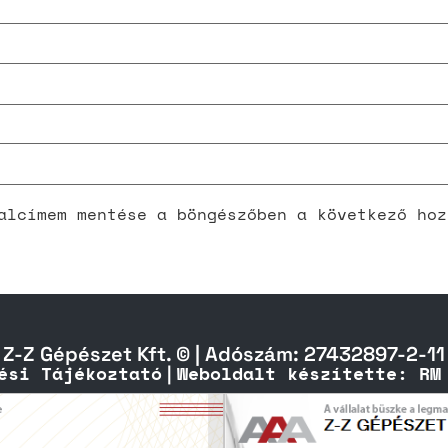
alcímem mentése a böngészőben a következő hoz
Z-Z Gépészet Kft. © | Adószám: 27432897-2-11
ési Tájékoztató
Weboldalt készítette: RM
|